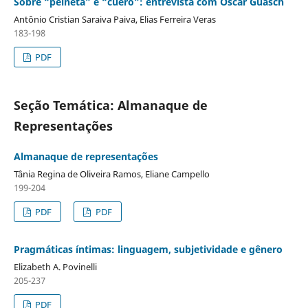
Sobre “peineta” e “cuero”: entrevista com Oscar Guasch
Antônio Cristian Saraiva Paiva, Elias Ferreira Veras
183-198
PDF
Seção Temática: Almanaque de
Representações
Almanaque de representações
Tânia Regina de Oliveira Ramos, Eliane Campello
199-204
PDF
PDF
Pragmáticas íntimas: linguagem, subjetividade e gênero
Elizabeth A. Povinelli
205-237
PDF