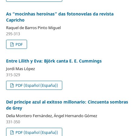
As “mocinhas heroínas” das fotonovelas da revista
Capricho
Raquel de Barros Pinto Miguel
295-313
PDF
Entre Lilith y Eva: Björk canta E. E. Cummings
Jordi Mas López
315-329
PDF (Español (España))
Del príncipe azul al exitoso millonario: Cincuenta sombras
de Grey
Delia Montero Fernández, Ángel Hernando Gómez
331-350
PDF (Español (España))