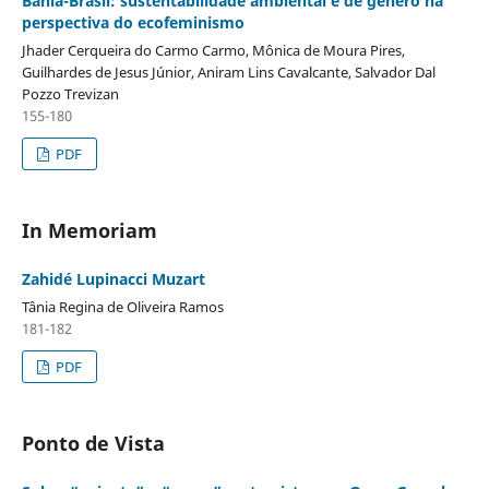
Bahia-Brasil: sustentabilidade ambiental e de gênero na
perspectiva do ecofeminismo
Jhader Cerqueira do Carmo Carmo, Mônica de Moura Pires,
Guilhardes de Jesus Júnior, Aniram Lins Cavalcante, Salvador Dal
Pozzo Trevizan
155-180
PDF
In Memoriam
Zahidé Lupinacci Muzart
Tânia Regina de Oliveira Ramos
181-182
PDF
Ponto de Vista