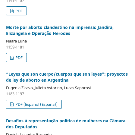
1141-1157
PDF
Morte por aborto clandestino na imprensa: Jandira,
Elizângela e Operação Herodes
Naara Luna
1159-1181
PDF
“Leyes que son cuerpo/cuerpos que son leyes”: proyectos
de ley de aborto en Argentina
Eugenia Zicavo, Julieta Astorino, Lucas Saporosi
1183-1197
PDF (Español (España))
Desafios à representação política de mulheres na Câmara
dos Deputados
Daniela Leandro Rezende