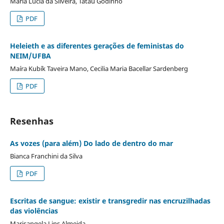
Maria Lucia da Silveira, Tatau Godinho
PDF
Heleieth e as diferentes gerações de feministas do
NEIM/UFBA
Maíra Kubík Taveira Mano, Cecilia Maria Bacellar Sardenberg
PDF
Resenhas
As vozes (para além) Do lado de dentro do mar
Bianca Franchini da Silva
PDF
Escritas de sangue: existir e transgredir nas encruzilhadas
das violências
Marisangela Lins Almeida