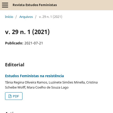
Revista Estudos Feministas
Início
/
Arquivos
/
v. 29 n. 1 (2021)
v. 29 n. 1 (2021)
Publicado:
2021-07-21
Editorial
Estudos Feministas na resistência
Tânia Regina Oliveira Ramos, Luzinete Simões Minella, Cristina
Scheibe Wolff, Mara Coelho de Souza Lago
PDF