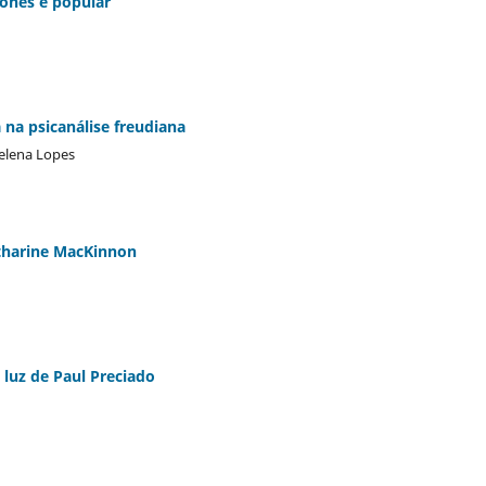
ponês e popular
 na psicanálise freudiana
elena Lopes
atharine MacKinnon
luz de Paul Preciado