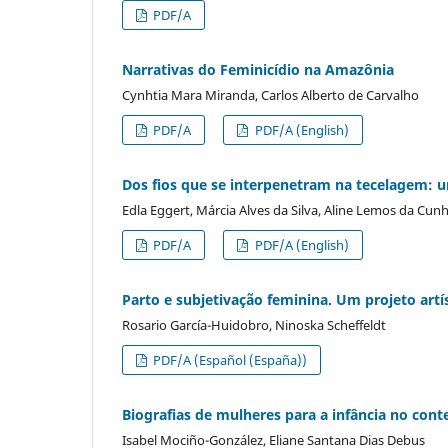
PDF/A
Narrativas do Feminicídio na Amazônia
Cynhtia Mara Miranda, Carlos Alberto de Carvalho
PDF/A
PDF/A (English)
Dos fios que se interpenetram na tecelagem: u
Edla Eggert, Márcia Alves da Silva, Aline Lemos da Cunh
PDF/A
PDF/A (English)
Parto e subjetivação feminina. Um projeto artí
Rosario García-Huidobro, Ninoska Scheffeldt
PDF/A (Español (España))
Biografias de mulheres para a infância no conte
Isabel Mociño-González, Eliane Santana Dias Debus