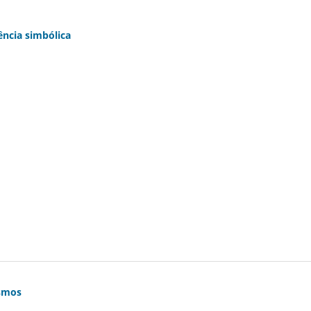
lência simbólica
ismos