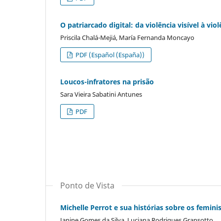
O patriarcado digital: da violência visível à vio
Priscila Chalá-Mejiá, María Fernanda Moncayo
PDF (Español (España))
Loucos-infratores na prisão
Sara Vieira Sabatini Antunes
PDF
Ponto de Vista
Michelle Perrot e sua histórias sobre os femin
Janine Gomes da Silva, Luciana Rodrigues Gransotto