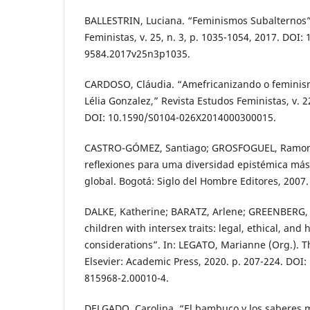
BALLESTRIN, Luciana. “Feminismos Subalternos”
Feministas, v. 25, n. 3, p. 1035-1054, 2017. DOI:
9584.2017v25n3p1035.
CARDOSO, Cláudia. “Amefricanizando o femini
Lélia Gonzalez,” Revista Estudos Feministas, v. 22
DOI: 10.1590/S0104-026X2014000300015.
CASTRO-GÓMEZ, Santiago; GROSFOGUEL, Ramon. E
reﬂexiones para uma diversidad epistémica más 
global. Bogotá: Siglo del Hombre Editores, 2007.
DALKE, Katherine; BARATZ, Arlene; GREENBERG, J
children with intersex traits: legal, ethical, and
considerations”. In: LEGATO, Marianne (Org.). The
Elsevier: Academic Press, 2020. p. 207-224. DOI:
815968-2.00010-4.
DELGADO, Carolina. “El bambuco y los saberes 