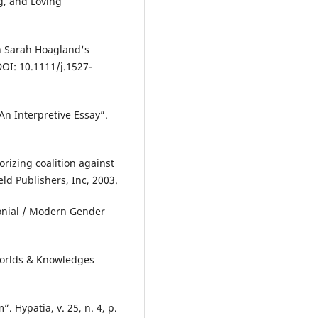
g, and Loving
n Sarah Hoagland's
DOI: 10.1111/j.1527-
n Interpretive Essay”.
rizing coalition against
ld Publishers, Inc, 2003.
onial / Modern Gender
Worlds & Knowledges
 Hypatia, v. 25, n. 4, p.