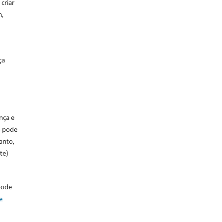
criar
m,
ça
ença e
so pode
anto,
te)
pode
e