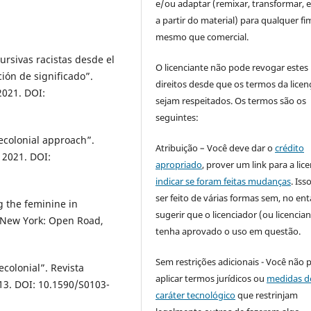
e/ou adaptar (remixar, transformar, e 
a partir do material) para qualquer fi
mesmo que comercial.
rsivas racistas desde el
O licenciante não pode revogar estes
ción de significado”.
direitos desde que os termos da licen
 2021. DOI:
sejam respeitados. Os termos são os
seguintes:
decolonial approach”.
Atribuição – Você deve dar o
crédito
, 2021. DOI:
apropriado
, prover um link para a lic
indicar se foram feitas mudanças
. Is
ser feito de várias formas sem, no ent
 the feminine in
sugerir que o licenciador (ou licencian
. New York: Open Road,
tenha aprovado o uso em questão.
Sem restrições adicionais - Você não 
colonial”. Revista
aplicar termos jurídicos ou
medidas d
2013. DOI: 10.1590/S0103-
caráter tecnológico
que restrinjam