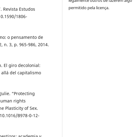
legalmente outros de fazerem algo
permitido pela licença.
. Revista Estudos
 10.1590/1806-
smo: o pensamento de
, n. 3, p. 965-986, 2014.
l giro decolonial:
allá del capitalismo
ulie. “Protecting
 human rights
 Plasticity of Sex.
 10.1016/B978-0-12-
mestizos: academia y