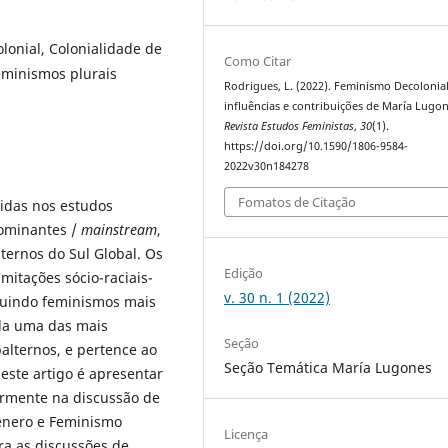
onial, Colonialidade de
Como Citar
eminismos plurais
Rodrigues, L. (2022). Feminismo Decolonial
influências e contribuições de María Lugon
Revista Estudos Feministas
,
30
(1).
https://doi.org/10.1590/1806-9584-
2022v30n184278
Fomatos de Citação
idas nos estudos
dominantes /
mainstream
,
ternos do Sul Global. Os
Edição
mitações sócio-raciais-
v. 30 n. 1 (2022)
ruindo feminismos mais
ada uma das mais
Seção
alternos, e pertence ao
Seção Temática María Lugones
este artigo é apresentar
larmente na discussão de
Gênero e Feminismo
Licença
ra as discussões de