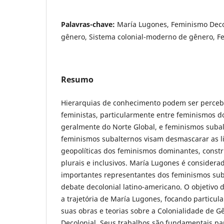
Palavras-chave:
María Lugones, Feminismo Decol
gênero, Sistema colonial-moderno de gênero, F
Resumo
Hierarquias de conhecimento podem ser perceb
feministas, particularmente entre feminismos 
geralmente do Norte Global, e feminismos subal
feminismos subalternos visam desmascarar as li
geopolíticas dos feminismos dominantes, const
plurais e inclusivos. María Lugones é consider
importantes representantes dos feminismos sub
debate decolonial latino-americano. O objetivo d
a trajetória de María Lugones, focando particu
suas obras e teorias sobre a Colonialidade de 
Decolonial. Seus trabalhos são fundamentais pa