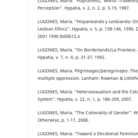
LUGONES, María. “Playfulness, ‘World’-Travellin
Perception”. Hypatia, v. 2, n. 2, p. 3-19, 1987.
LUGONES, María. “Hispaneando y Lesbiando: O
Lesbian Ethics”. Hypatia, v. 5, p. 138-146, 1990. 
2001.1990.tb00612.x
LUGONES, María. “On Borderlands/La Frontera: A
Hypatia, v. 7, n. 4, p. 31-37, 1992.
LUGONES, María. Pilgrimages/peregrinajes: Theo
multiple oppression. Lanham: Rowman & Littlefie
LUGONES, María. “Heterosexualism and the Col
System”. Hypatia, v. 22, n. 1, p. 186-209, 2007.
LUGONES, María. “The Coloniality of Gender”. 
Otherwise, p. 1-17, 2008.
LUGONES, María. “Toward a Decolonial Feminism”.