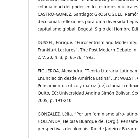
colonialidad del poder en los estudios musicales
CASTRO-GÓMEZ, Santiago; GROSFOGUEL, Ramón (
decolonial: reﬂexiones para uma diversidad epis
capitalismo global. Bogotá: Siglo del Hombre Edi
DUSSEL, Enrique. “Eurocentrism and Modernity: 
Frankfurt Lectures”. The Post Modern Debate in
2, v. 20, n. 3, p. 65-76, 1993.
FIGUEROA, Alexandra. “Teoría Literaria Latinoam
Enunciación desde América Latina”. In: WALSH, C
Pensamiento crítico y matriz (de)colonial: reflex
Quito, EC: Universidad Andina Simón Bolívar, Se
2005, p. 191-210.
GONZALEZ, Lélia. “Por um feminismo afro-latino
HOLLANDA, Heloísa Buarque de. (Org.). Pensame
perspectivas decoloniais. Rio de Janeiro: Bazar 