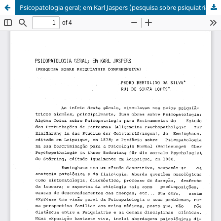
Psicopatologia geral; em Karl Jaspers (pesquisa sobre psiquiatria compreensiva)