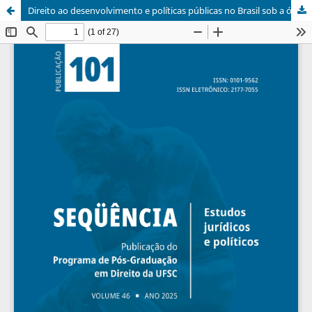
Direito ao desenvolvimento e políticas públicas no Brasil sob a ótica dos direitos humanos