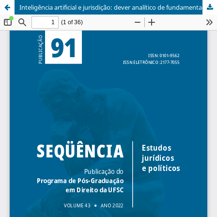
Inteligência artificial e jurisdição: dever analítico de fundamentação e os limites da substituição dos humanos por algoritmos no campo da tomada de decisão judicial