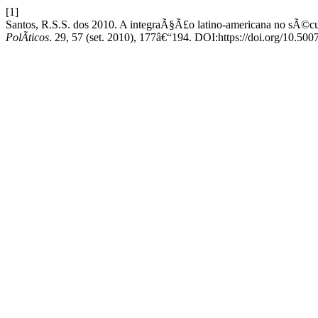
[1]
Santos, R.S.S. dos 2010. A integraÃ§Ã£o latino-americana no sÃ©cu
PolÃ­ticos
. 29, 57 (set. 2010), 177â€“194. DOI:https://doi.org/10.