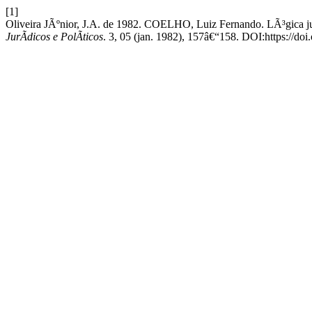
[1]
Oliveira JÃºnior, J.A. de 1982. COELHO, Luiz Fernando. LÃ³gica jur
JurÃ­dicos e PolÃ­ticos
. 3, 05 (jan. 1982), 157â€“158. DOI:https://do