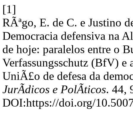
[1]
RÃªgo, E. de C. e Justino d
Democracia defensiva na Al
de hoje: paralelos entre o
Verfassungsschutz (BfV) e 
UniÃ£o de defesa da democ
JurÃ­dicos e PolÃ­ticos
. 44,
DOI:https://doi.org/10.50