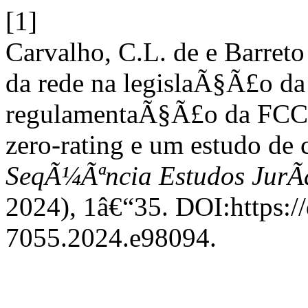
[1]
Carvalho, C.L. de e Barreto 
da rede na legislaÃ§Ã£o da i
regulamentaÃ§Ã£o da FCC 
zero-rating e um estudo de
SeqÃ¼Ãªncia Estudos JurÃ­d
2024), 1â€“35. DOI:https:/
7055.2024.e98094.