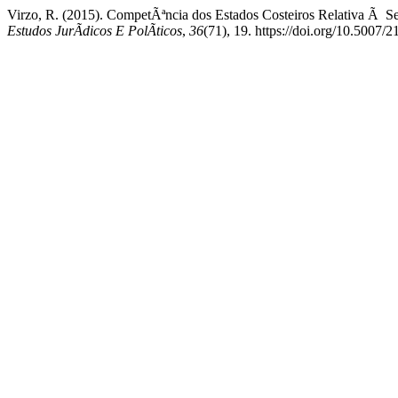
Virzo, R. (2015). CompetÃªncia dos Estados Costeiros Relativa Ã
Estudos JurÃ­dicos E PolÃ­ticos
,
36
(71), 19. https://doi.org/10.500