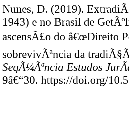
Nunes, D. (2019). ExtradiÃ
1943) e no Brasil de GetÃºl
ascensÃ£o do â€œDireito Pe
sobrevivÃªncia da tradiÃ§Ã£
SeqÃ¼Ãªncia Estudos JurÃ­d
9â€“30. https://doi.org/1