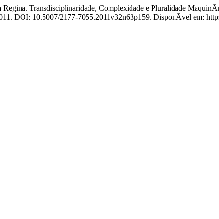
 Transdisciplinaridade, Complexidade e Pluralidade MaquinÃ­mica
, 2011. DOI: 10.5007/2177-7055.2011v32n63p159. DisponÃ­vel em: https: