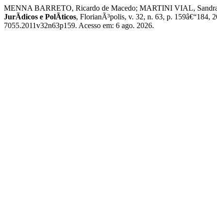
MENNA BARRETO, Ricardo de Macedo; MARTINI VIAL, Sandra Regina.
JurÃ­dicos e PolÃ­ticos
, FlorianÃ³polis, v. 32, n. 63, p. 159â€“184
7055.2011v32n63p159. Acesso em: 6 ago. 2026.