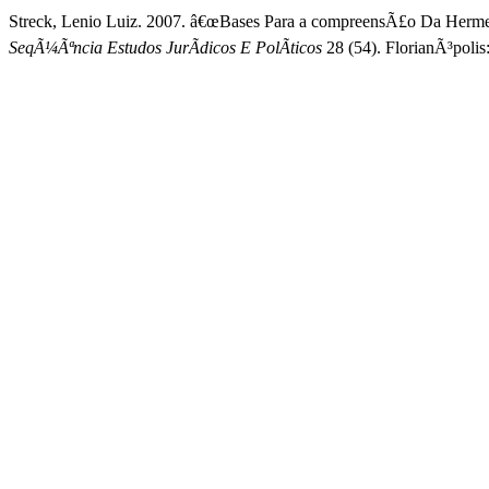
Streck, Lenio Luiz. 2007. â€œBases Para a compreensÃ£o Da Herm
SeqÃ¼Ãªncia Estudos JurÃ­dicos E PolÃ­ticos
28 (54). FlorianÃ³polis