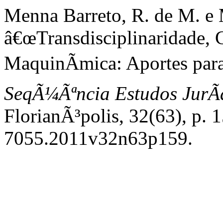
Menna Barreto, R. de M. e M
â€œTransdisciplinaridade, 
MaquinÃ­mica: Aportes para 
SeqÃ¼Ãªncia Estudos JurÃ­d
FlorianÃ³polis, 32(63), p.
7055.2011v32n63p159.