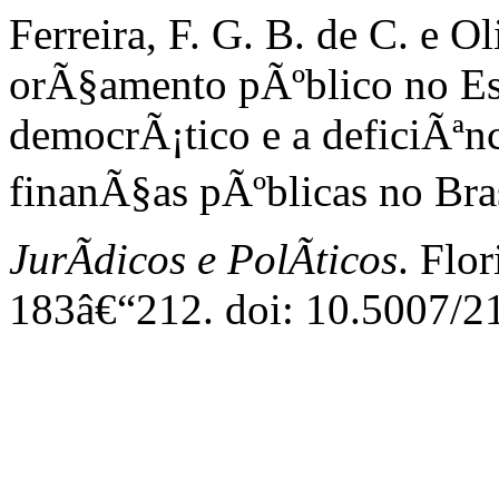
Ferreira, F. G. B. de C. e O
orÃ§amento pÃºblico no Est
democrÃ¡tico e a deficiÃªn
finanÃ§as pÃºblicas no Bras
JurÃ­dicos e PolÃ­ticos
. Flo
183â€“212. doi: 10.5007/