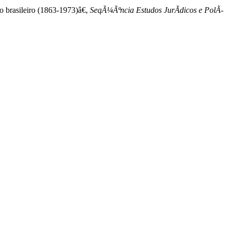
 brasileiro (1863-1973)â€,
SeqÃ¼Ãªncia Estudos JurÃ­dicos e PolÃ­