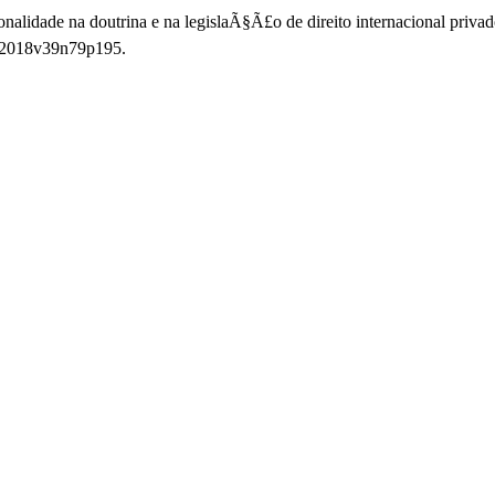
idade na doutrina e na legislaÃ§Ã£o de direito internacional privado
5.2018v39n79p195.