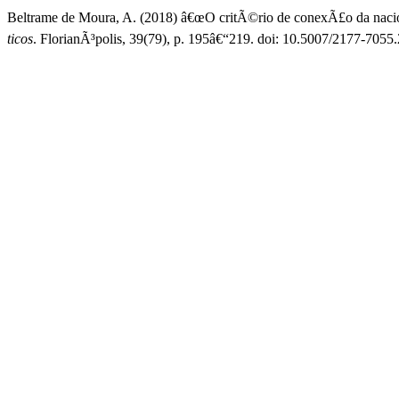
Beltrame de Moura, A. (2018) â€œO critÃ©rio de conexÃ£o da nacional
ticos
. FlorianÃ³polis, 39(79), p. 195â€“219. doi: 10.5007/2177-705