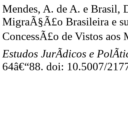
Mendes, A. de A. e Brasil,
MigraÃ§Ã£o Brasileira e 
ConcessÃ£o de Vistos aos M
Estudos JurÃ­dicos e PolÃ­ti
64â€“88. doi: 10.5007/21