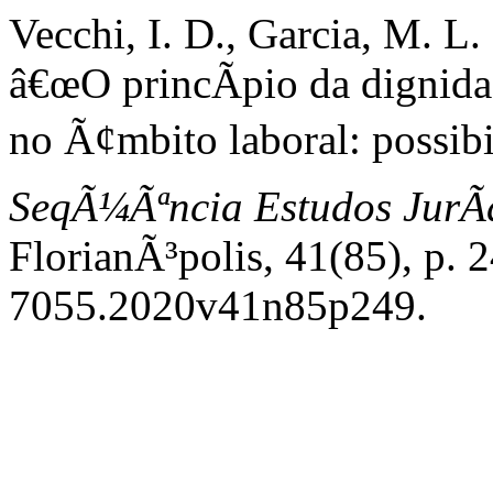
Vecchi, I. D., Garcia, M. L.
â€œO princÃ­pio da dignid
no Ã¢mbito laboral: possibil
SeqÃ¼Ãªncia Estudos JurÃ­d
FlorianÃ³polis, 41(85), p.
7055.2020v41n85p249.