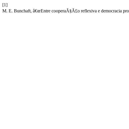
[1]
M. E. Bunchaft, â€œEntre cooperaÃ§Ã£o reflexiva e democracia pro