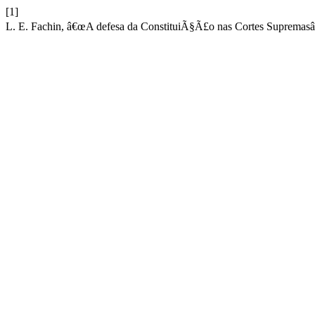
[1]
L. E. Fachin, â€œA defesa da ConstituiÃ§Ã£o nas Cortes Supremasâ