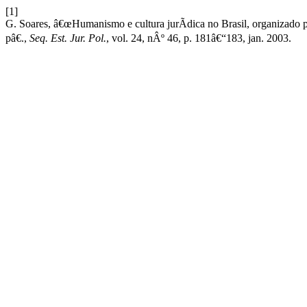
[1]
G. Soares, â€œHumanismo e cultura jurÃ­dica no Brasil, organizado
pâ€.,
Seq. Est. Jur. Pol.
, vol. 24, nÂº 46, p. 181â€“183, jan. 2003.