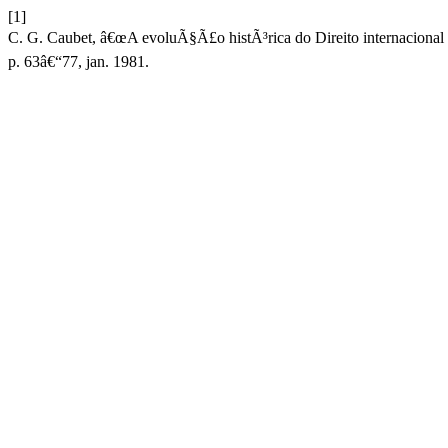
[1]
C. G. Caubet, â€œA evoluÃ§Ã£o histÃ³rica do Direito internacional fl
p. 63â€“77, jan. 1981.