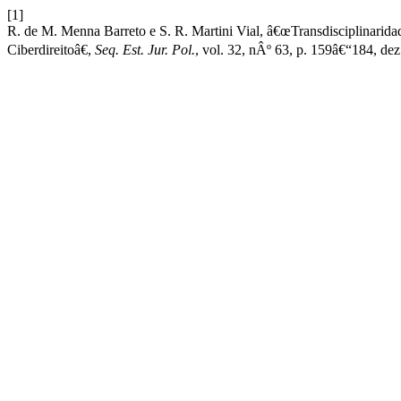
[1]
R. de M. Menna Barreto e S. R. Martini Vial, â€œTransdisciplinarid
Ciberdireitoâ€,
Seq. Est. Jur. Pol.
, vol. 32, nÂº 63, p. 159â€“184, dez