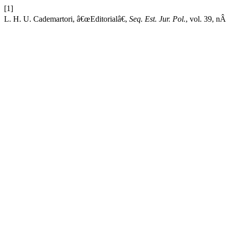
[1]
L. H. U. Cademartori, â€œEditorialâ€,
Seq. Est. Jur. Pol.
, vol. 39, n