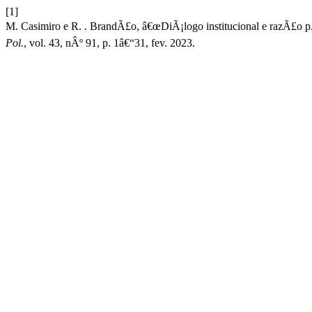
[1]
M. Casimiro e R. . BrandÃ£o, â€œDiÃ¡logo institucional e razÃ£o pÃ
Pol.
, vol. 43, nÂº 91, p. 1â€“31, fev. 2023.