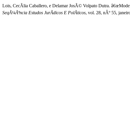
Lois, CecÃ­lia Caballero, e Delamar JosÃ© Volpato Dutra. â€œMod
SeqÃ¼Ãªncia Estudos JurÃ­dicos E PolÃ­ticos
, vol. 28, nÂº 55, janei