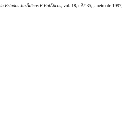
a Estudos JurÃ­dicos E PolÃ­ticos
, vol. 18, nÂº 35, janeiro de 1997,