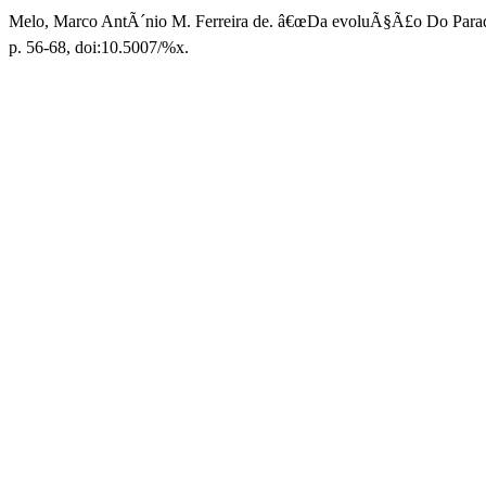
Melo, Marco AntÃ´nio M. Ferreira de. â€œDa evoluÃ§Ã£o Do Para
p. 56-68, doi:10.5007/%x.