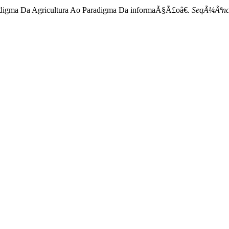
digma Da Agricultura Ao Paradigma Da informaÃ§Ã£oâ€.
SeqÃ¼Ãªnci