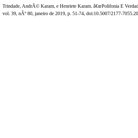
Trindade, AndrÃ© Karam, e Henriete Karam. â€œPolifonia E Verdade
vol. 39, nÂº 80, janeiro de 2019, p. 51-74, doi:10.5007/2177-7055.