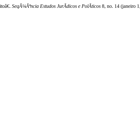
toâ€.
SeqÃ¼Ãªncia Estudos JurÃ­dicos e PolÃ­ticos
8, no. 14 (janeiro 