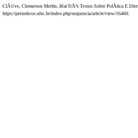
ClÃ©ve, Clemerson Merlin. â€œTrÃªs Textos Sobre PolÃ­tica E Direi
https://periodicos.ufsc.br/index.php/sequencia/article/view/16460.