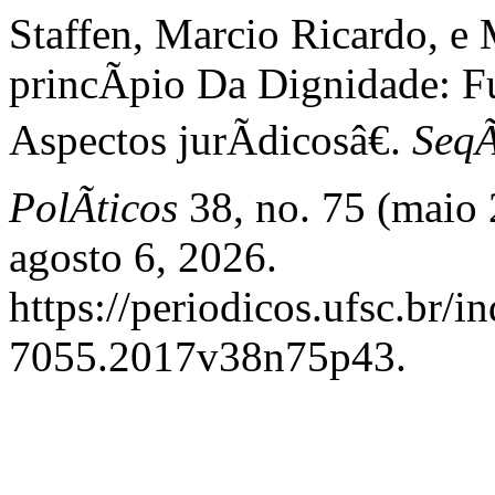
Staffen, Marcio Ricardo, 
princÃ­pio Da Dignidade: F
Aspectos jurÃ­dicosâ€.
SeqÃ
PolÃ­ticos
38, no. 75 (maio 
agosto 6, 2026.
https://periodicos.ufsc.br/
7055.2017v38n75p43.