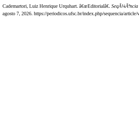
Cademartori, Luiz Henrique Urquhart. â€œEditorialâ€.
SeqÃ¼Ãªncia E
agosto 7, 2026. https://periodicos.ufsc.br/index.php/sequencia/arti