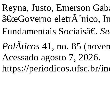
Reyna, Justo, Emerson Gaba
â€œGoverno eletrÃ´nico, Inv
Fundamentais Sociaisâ€.
Se
PolÃ­ticos
41, no. 85 (nove
Acessado agosto 7, 2026.
https://periodicos.ufsc.br/