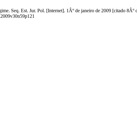
e. Seq. Est. Jur. Pol. [Internet]. 1Âº de janeiro de 2009 [citado 8Âº
055.2009v30n59p121