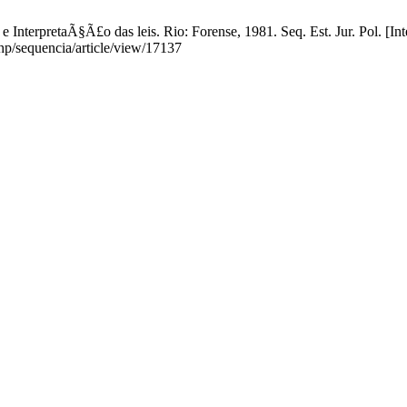
nterpretaÃ§Ã£o das leis. Rio: Forense, 1981. Seq. Est. Jur. Pol. [Inte
php/sequencia/article/view/17137