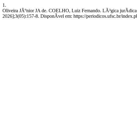
1.
Oliveira JÃºnior JA de. COELHO, Luiz Fernando. LÃ³gica jurÃ­dica e I
2026];3(05):157-8. DisponÃ­vel em: https://periodicos.ufsc.br/index.