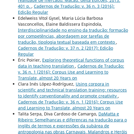
realidade de mercado. Macau: delta Edições, 2013.
401 p.
,
Cadernos de Tradução: v. 36 n. 3 (2016):
Edição Regular
Edelweiss Vitol Gysel, Maria Lúcia Barbosa
Vasconcellos, Elaine Baldissera Espindola,
Interdisciplinaridade no ensino da tradução: formação
por competências, abordagem por tarefas de
tradução, tipologia textual baseada em contexto
,
Cadernos de Tradução: v. 37 n. 2 (2017): Edição
Regular
Éric Poirier,
Exploring theoretical functions of corpus
data in teaching translation
,
Cadernos de Tradução:
v. 36 n. 1 (2016): Corpus Use and Learning to
Translate, almost 20 Years on
Clara Inés López-Rodríguez,
Using corpora in
scientific and technical translation training: resources
to identify conventionality and promote creativity
,
Cadernos de Tradução: v. 36 n. 1 (2016): Corpus Use
and Learning to Translate, almost 20 Years on
Talita Serpa, Diva Cardoso de Camargo,
DaMatta e
Ribeiro: Semelhanças e diferenças na tradução para o
inglês de termos e expressões da subárea de
antropologia nas obras Carnavais, Malandros e Heróis