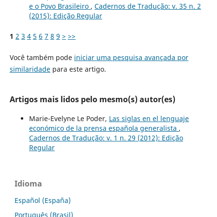
e o Povo Brasileiro
,
Cadernos de Tradução: v. 35 n. 2
(2015): Edição Regular
1
2
3
4
5
6
7
8
9
>
>>
Você também pode
iniciar uma pesquisa avançada por
similaridade
para este artigo.
Artigos mais lidos pelo mesmo(s) autor(es)
Marie-Evelyne Le Poder,
Las siglas en el lenguaje
económico de la prensa española generalista
,
Cadernos de Tradução: v. 1 n. 29 (2012): Edição
Regular
Idioma
Español (España)
Português (Brasil)