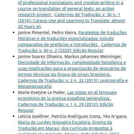
of professional translations and creative writing in a
course on translation of general texts: an action
research project
,
Cadernos de Tradução: v. 36 n. 1
(2016): Corpus Use and Learning to Translate, almost
20 Years on
Janine Pimentel, Pedro Vieira,
Paratextos de traduções
literárias e de traduções especializadas: estudo
comparativo de prefácios e introduções
,
Cadernos de
Tradução: v. 40 n. 2 (2020): Edição Regular
Janine Soares Oliveira, Markus Johannes Weininger,
Densidade de informação, complexidade fonológica e
suas implicações para a organização de glossários de
termos técnicos da língua de sinais brasileira
,
Cadernos de Tradução: v. 2 n. 32 (2013): Lexicografia e
Metalexicografia
Marie-Evelyne Le Poder,
Las siglas en el lenguaje
económico de la prensa española generalista
,
Cadernos de Tradução: v. 1 n. 29 (2012): Edição
Regular
Leticia Goellner, Patrícia Rodrigues Costa, Yéo N'gana,
Maria de Lurdes Nogueira Escaleira. Ensino da
Tradução em Macau: dos curricula propostos à