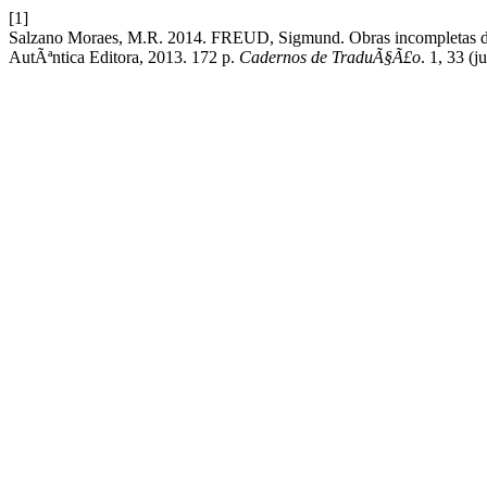
[1]
Salzano Moraes, M.R. 2014. FREUD, Sigmund. Obras incompletas de 
AutÃªntica Editora, 2013. 172 p.
Cadernos de TraduÃ§Ã£o
. 1, 33 (