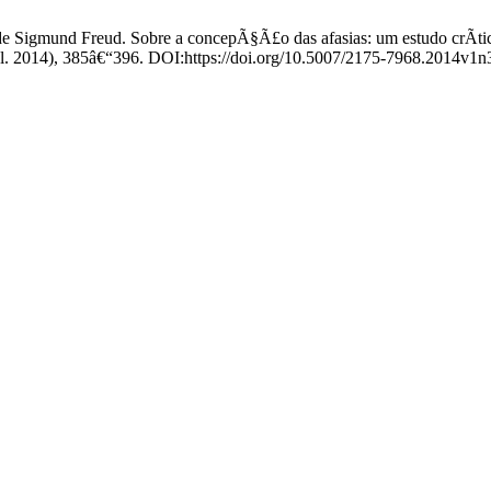
Sigmund Freud. Sobre a concepÃ§Ã£o das afasias: um estudo crÃ­tico
jul. 2014), 385â€“396. DOI:https://doi.org/10.5007/2175-7968.2014v1