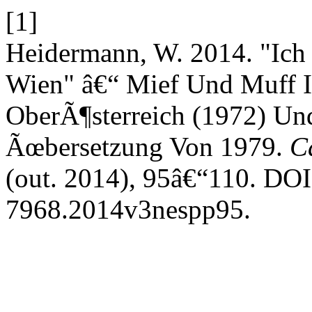
[1]
Heidermann, W. 2014. "Ic
Wien" â€“ Mief Und Muff I
OberÃ¶sterreich (1972) Und
Ãœbersetzung Von 1979.
C
(out. 2014), 95â€“110. DOI
7968.2014v3nespp95.