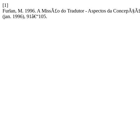
[1]
Furlan, M. 1996. A MissÃ£o do Tradutor - Aspectos da ConcepÃ§
(jan. 1996), 91â€“105.