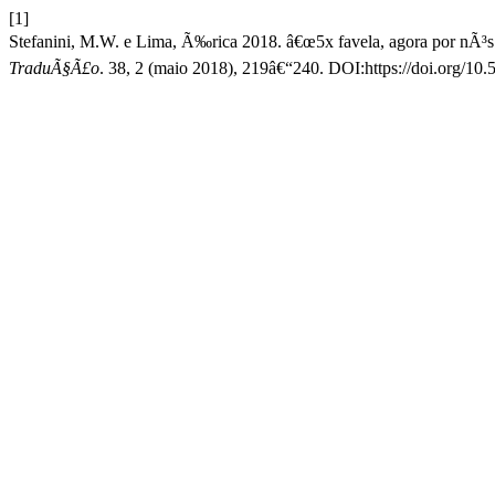
[1]
Stefanini, M.W. e Lima, Ã‰rica 2018. â€œ5x favela, agora por nÃ
TraduÃ§Ã£o
. 38, 2 (maio 2018), 219â€“240. DOI:https://doi.org/