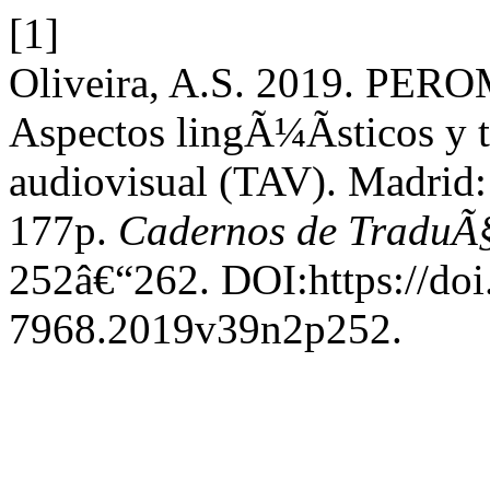
[1]
Oliveira, A.S. 2019. PERO
Aspectos lingÃ¼Ã­sticos y 
audiovisual (TAV). Madrid: 
177p.
Cadernos de TraduÃ
252â€“262. DOI:https://doi
7968.2019v39n2p252.