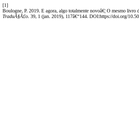
[1]
Boulogne, P. 2019. E agora, algo totalmente novoâ€¦ O mesmo livro 
TraduÃ§Ã£o
. 39, 1 (jan. 2019), 117â€“144. DOI:https://doi.org/1