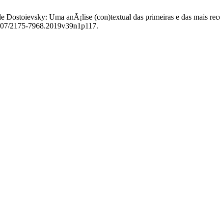
de Dostoievsky: Uma anÃ¡lise (con)textual das primeiras e das mais r
0.5007/2175-7968.2019v39n1p117.