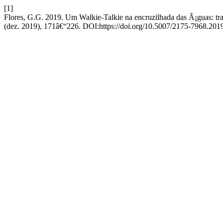
[1]
Flores, G.G. 2019. Um Walkie-Talkie na encruzilhada das Ã¡guas: t
(dez. 2019), 171â€“226. DOI:https://doi.org/10.5007/2175-7968.20