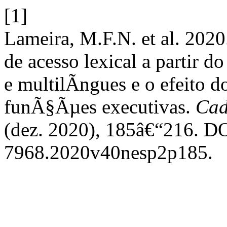
[1]
Lameira, M.F.N. et al. 2020
de acesso lexical a partir d
e multilÃ­ngues e o efeito 
funÃ§Ãµes executivas.
Cad
(dez. 2020), 185â€“216. DO
7968.2020v40nesp2p185.