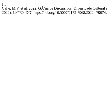
[1]
Calvi, M.V. et al. 2022. GÃªneros Discursivos, Diversidade Cultura
2022), 1â€“30. DOI:https://doi.org/10.5007/2175-7968.2022.e79074.