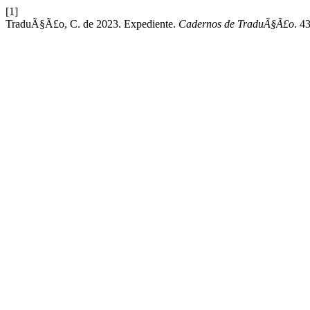
[1]
TraduÃ§Ã£o, C. de 2023. Expediente.
Cadernos de TraduÃ§Ã£o
. 4