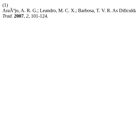
(1)
AraÃºjo, A. R. G.; Leandro, M. C. X.; Barbosa, T. V. R. As Dific
Trad.
2007
,
2
, 101-124.